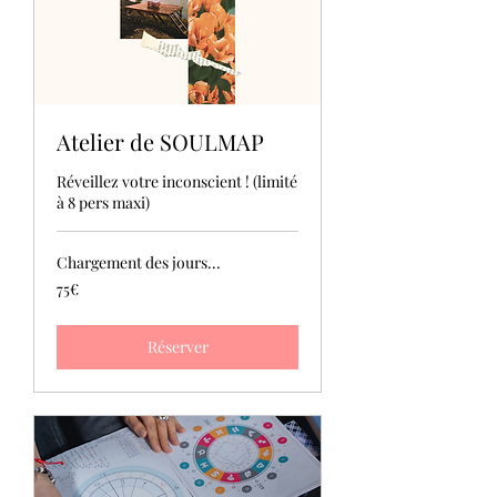
Atelier de SOULMAP
Réveillez votre inconscient ! (limité
à 8 pers maxi)
Chargement des jours...
75€
75€
Réserver