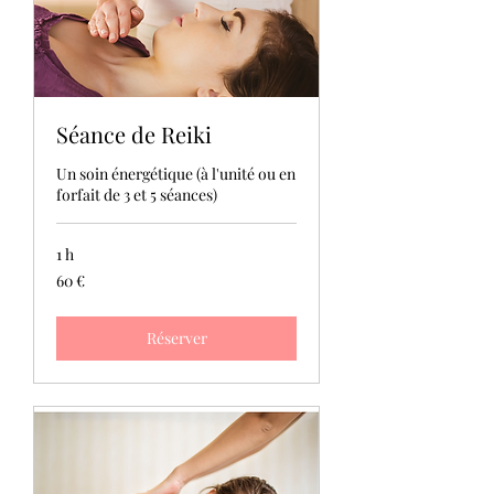
Séance de Reiki
Un soin énergétique (à l'unité ou en
forfait de 3 et 5 séances)
1 h
60
60 €
euros
Réserver