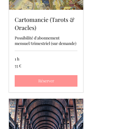
Cartomancie (Tarots &
Oracles)
Possibilité d'abonnement
mensuel/trimestriel (sur demande)
1 h
55
55 €
euros
Réserver