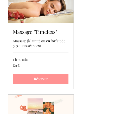
Massage "Timeless"
Massage (à l'unité ou en forfait de
3, 5 ou 10 séances)
1 h 30 min
80
80 €
euros
Réserver