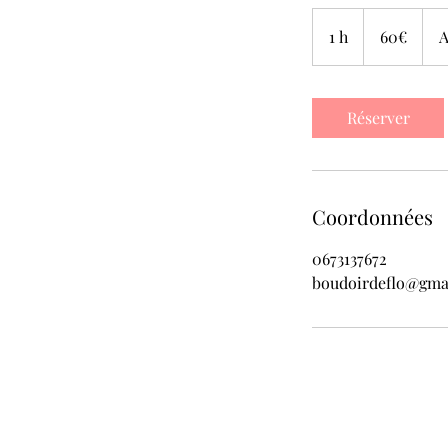
60€
1 h
1
60€
A
Réserver
Coordonnées
0673137672
boudoirdeflo@gma